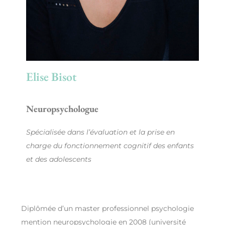
Elise Bisot
Neuropsychologue
Sp
écialisée dans l’évaluation et la prise en
charge du fonctionnement cognitif des enfants
et des adolescents
Diplômée d’un master professionnel psychologie
mention neuropsychologie en 2008 (université