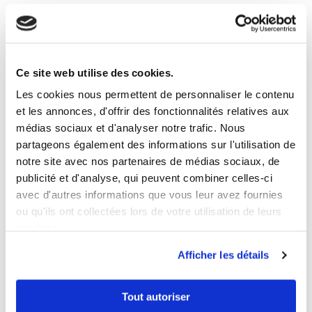
neuro développementaux
(TDA/H).
A partir de 2015, j’ ai activement participé à la
création du Pôle Enfant du Réseau Mémoire Aloïs,
Ce site web utilise des cookies.
dédié à l’évaluation neuropsychologique des
Les cookies nous permettent de personnaliser le contenu
enfants souffrant de troubles
et les annonces, d'offrir des fonctionnalités relatives aux
neurodéveloppementaux. J’ai réalisé
des bilans à
médias sociaux et d'analyser notre trafic. Nous
visée diagnostique et proposait une orientation
partageons également des informations sur l'utilisation de
adaptée aux besoins de l’enfant
vers des
notre site avec nos partenaires de médias sociaux, de
professionnels médicaux ou paramédicaux pour une
publicité et d'analyse, qui peuvent combiner celles-ci
avec d'autres informations que vous leur avez fournies
prise en charge. Des conseils pour la maison et
ou qu'ils ont collectées lors de votre utilisation de leurs
pour les enseignants étaient également formulés et
services.
remis à la famille.
Afficher les détails
Enfin, j’ai également animé
des ateliers de
remédiation cognitive pour les enfants TDA/H
.
Tout autoriser